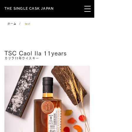
THE SINGLE CASK JAPAN
ホーム
/
test
Signature Series
TSC Caol Ila 11years
カリラ11年ウイスキー