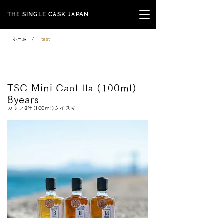
THE SINGLE CASK JAPAN
ホーム
/
test
Mini Series
TSC Mini Caol Ila (100ml)
8years
カリラ8年(100ml)ウイスキー