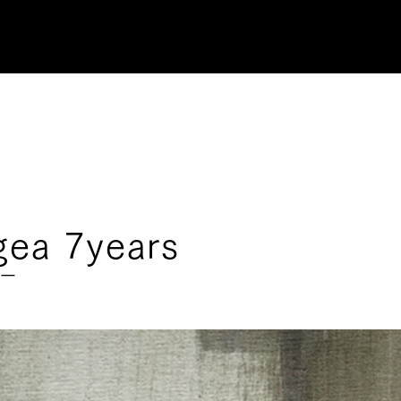
gea 7years
ー