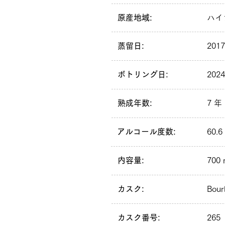
原産地域:
ハイ
蒸留日:
201
ボトリング日:
202
熟成年数:
7 年
アルコール度数:
60.6
内容量:
700 
カスク:
Bour
カスク番号:
265