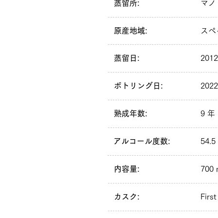
蒸留所:
マノ
原産地域:
スペ
蒸留日:
201
ボトリング日:
202
熟成年数:
9 年
アルコール度数:
54.5
内容量:
700 
カスク:
First