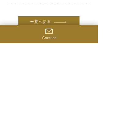
一覧へ戻る
前の商品へ
次の商品へ
Contact
株式会社シングルキャスクジャパン
〒231-0023
神奈川県横浜市中区山下町28‐2 ライオンズプラザ山下公
園420号室