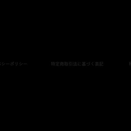
株式会社シングルキャスクジャパン
〒231-0023
神奈川県横浜市中区山下町28‐2 ライオンズプラザ山下公園420号
プライベートボトリング
販売店一覧
バシーポリシー
特定商取引法に基づく表記
0歳未満の者に対しては酒類を販売しませ
に掲載の写真は、実物と異なる場合が