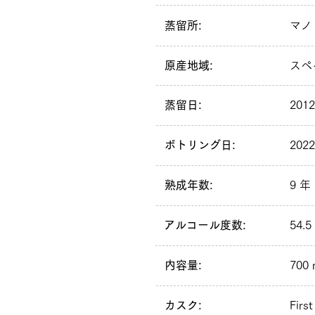
蒸留所:
マノ
原産地域:
スペ
蒸留日:
201
ボトリング日:
202
熟成年数:
9 年
アルコール度数:
54.5
内容量:
700 
カスク:
First