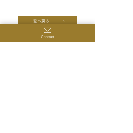
一覧へ戻る
前の商品へ
次の商品へ
Contact
株式会社シングルキャスクジャパン
〒231-0023
神奈川県横浜市中区山下町28‐2 ライオンズプラザ山下公
園420号室