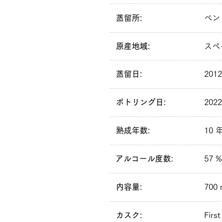
蒸留所:
ベン
原産地域:
スペ
蒸留日:
201
ボトリング日:
202
熟成年数:
10 
アルコール度数:
57 %
内容量:
700 
カスク:
First