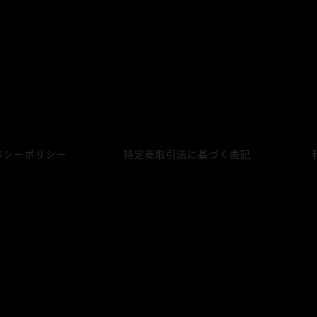
株式会社シングルキャスクジャパン
〒231-0023
神奈川県横浜市中区山下町28‐2 ライオンズプラザ山下公園420号
プライベートボトリング
販売店一覧
バシーポリシー
特定商取引法に基づく表記
0歳未満の者に対しては酒類を販売しませ
に掲載の写真は、実物と異なる場合が