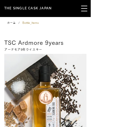
THE SINGLE CASK JAPAN
ホーム
/
Bottle_Items
Signature Series
TSC Ardmore 9years
アードモア9年ウイスキー