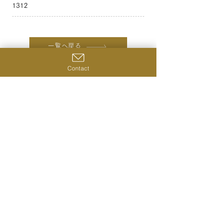
1312
一覧へ戻る
前の商品へ
Contact
次の商品へ
株式会社シングルキャスクジャパン
〒231-0023
神奈川県横浜市中区山下町28‐2 ライオンズプラザ山下公
園420号室