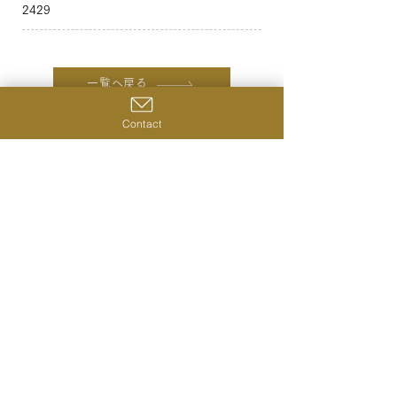
2429
一覧へ戻る
前の商品へ
Contact
次の商品へ
株式会社シングルキャスクジャパン
〒231-0023
神奈川県横浜市中区山下町28‐2 ライオンズプラザ山下公
園420号室