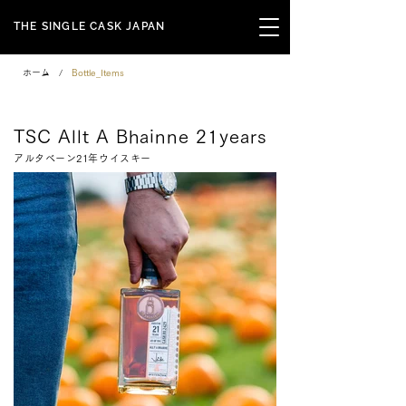
THE SINGLE CASK JAPAN
ホーム
/
Bottle_Items
Signature Series
TSC Allt A Bhainne 21years
アルタベーン21年ウイスキー