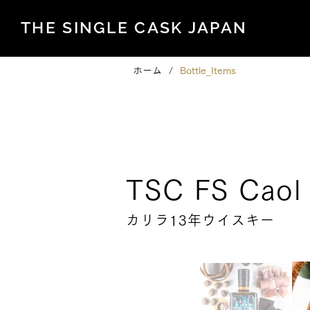
THE SINGLE CASK JAPAN
ホーム
/
Bottle_Items
Family Series
TSC FS Caol
カリラ13年ウイスキー