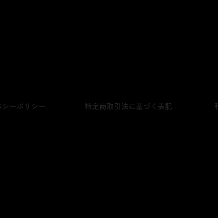
株式会社シングルキャスクジャパン
〒231-0023
神奈川県横浜市中区山下町28‐2 ライオンズプラザ山下公園420号
プライベートボトリング
販売店一覧
バシーポリシー
特定商取引法に基づく表記
0歳未満の者に対しては酒類を販売しませ
に掲載の写真は、実物と異なる場合が