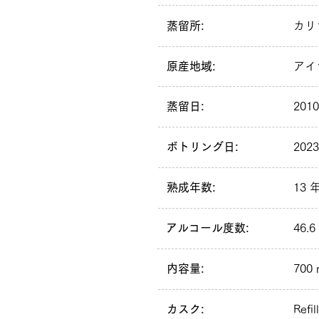
蒸留所:
カリ
原産地域:
アイ
蒸留日:
201
ボトリング日:
202
熟成年数:
13 
アルコール度数:
46.6
内容量:
700 
カスク:
Refil